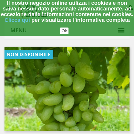
Il nostro negozio online utilizza i cookies e non


salva nessun dato personale automaticamente, ad
eccezione delle informazioni contenute nei cookies.
Clicca qui
per visualizzare l'informativa completa
MENU
Ok
NON DISPONIBILE