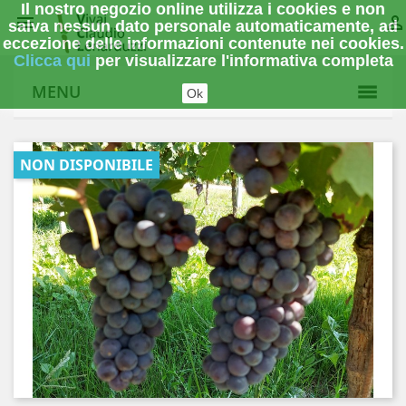
Il nostro negozio online utilizza i cookies e non


salva nessun dato personale automaticamente, ad
eccezione delle informazioni contenute nei cookies.
Clicca qui
per visualizzare l'informativa completa
MENU
Ok
NON DISPONIBILE