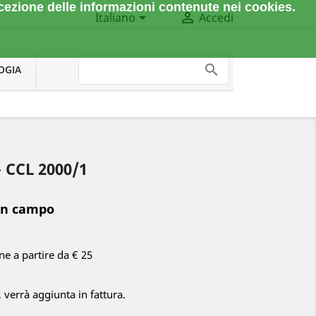
cezione delle informazioni contenute nei cookies.


Italiano
Accedi
OGIA
- CCL 2000/1
in campo
one a partire da € 25
, verrà aggiunta in fattura.