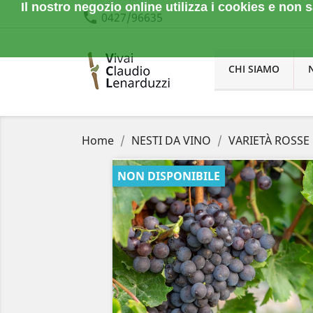
Il nostro negozio online utilizza i cookies e no
phone
0427/96635
CHI SIAMO
Home
NESTI DA VINO
VARIETÀ ROSSE
NON DISPONIBILE