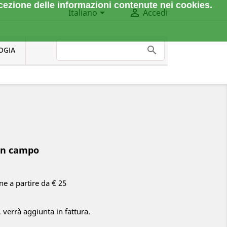
cezione delle informazioni contenute nei cookies.


Italiano
Accedi
OGIA
in campo
one a partire da € 25
, verrà aggiunta in fattura.