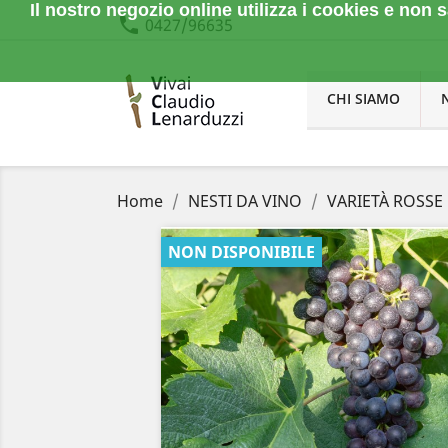
Il nostro negozio online utilizza i cookies e no
phone
0427/96635
CHI SIAMO
Home
NESTI DA VINO
VARIETÀ ROSSE
NON DISPONIBILE